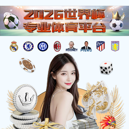
欢迎来到世界杯网页！
资质荣誉
|
招贤纳士
服务热线：400-6585-899
搜索
%{tishi_zhanwei}%