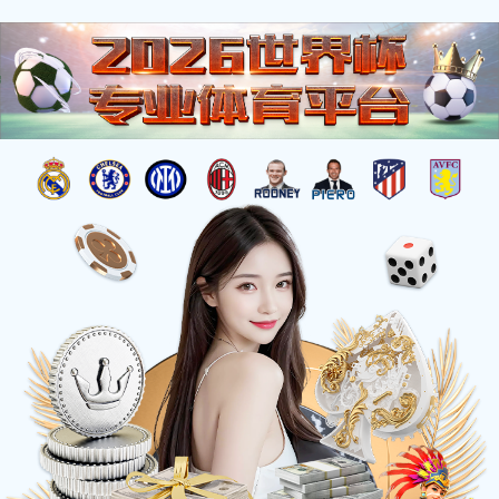
欢迎来到世界杯网页！
资质荣誉
|
招贤纳士
服务热线：400-6585-899
搜索
%{tishi_zhanwei}%