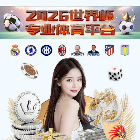
欢迎来到世界杯网页！
资质荣誉
|
招贤纳士
服务热线：400-6585-899
搜索
%{tishi_zhanwei}%